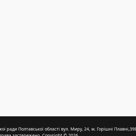
ої ради Полтавської області вул. Миру, 24, м. Горішні Плавні,3
 права застережено. Copyright © 2026