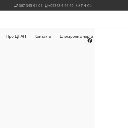
067-345-91-01
+05348 4-44-69
ПН-Сб
Про ЦНАП
Контакти
Електронна черга