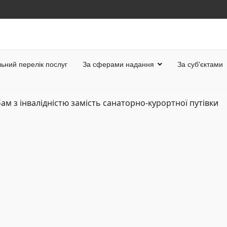
ьний перелік послуг
За сферами надання
За суб'єктами
м з інвалідністю замість санаторно-курортної путівки