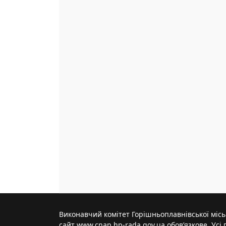
Виконавчий комітет Горішньоплавнівської міськ
сайт www.cnap.hp-rada.gov.ua обов’язкове. Усі